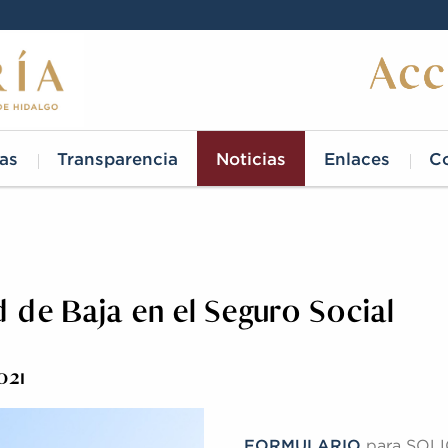
as
Transparencia
Noticias
Enlaces
C
d de Baja en el Seguro Social
021
FORMULARIO
para SOL