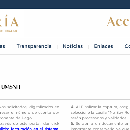
as
Transparencia
Noticias
Enlaces
C
la UMSNH
vos solicitados, digitalizados en
4.
Al Finalizar la captura, ase
resar el número de cuenta por
seleccione la casilla "No Soy R
robante de Pago.
serán procesados y validados.
través de este portal, dar click
5.
Se abrirá un documento en P
icito facturación en el sistema,
importante conservarlo ya que