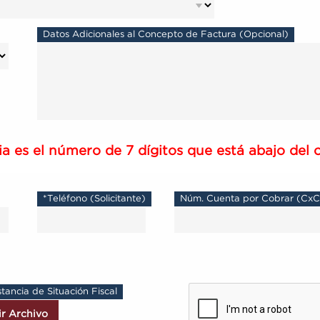
Datos Adicionales al Concepto de Factura (Opcional)
a es el número de 7 dígitos que está abajo del 
*Teléfono (Solicitante)
Núm. Cuenta por Cobrar (CxC
tancia de Situación Fiscal
ir Archivo