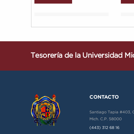
Tesorería de la Universidad M
CONTACTO
Santiago Tapia #403, Co
Mich. C.P. 58000
(443) 312 68 16