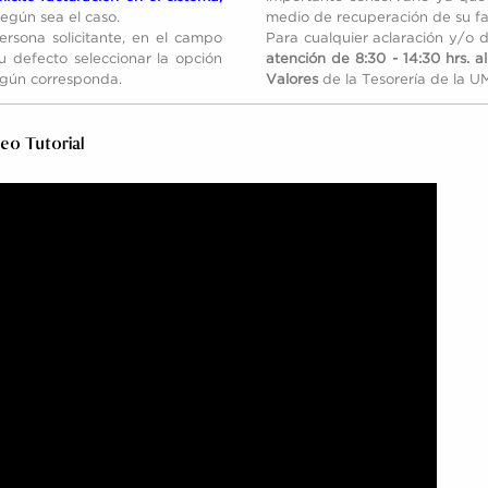
según sea el caso.
medio de recuperación de su fa
ersona solicitante, en el campo
Para cualquier aclaración y/o
u defecto seleccionar la opción
atención de 8:30 - 14:30 hrs. a
egún corresponda.
Valores
de la Tesorería de la 
eo Tutorial