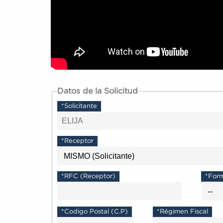
Datos de la Solicitud
*Solicitante
*Receptor
*RFC (Receptor)
*For
*Codigo Postal (C.P)
*Régimen Fiscal