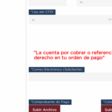
*Uso del CFDI
"La cuenta por cobrar o referenci
derecho en tu orden de pago"
*Correo Electrónico (Solicitante)
*Comprobante de Pago
*Cons
Subir Archivo
Sub