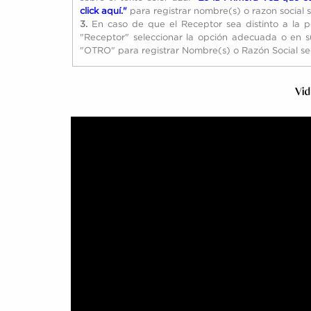
click aquí."
para registrar nombre(s) o razon social 
3.
En caso de que el Receptor sea distinto a la p
"Receptor" seleccionar la opción adecuada o en s
"OTRO" para registrar Nombre(s) o Razón Social s
Vid