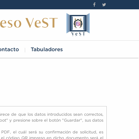
ontacto
Tabuladores
gúrece de que los datos introducidos sean correctos,
obot" y presione sobre el botón "Guardar", sus datos
DF, el cuál será su confirmación de solicitud, es
 el código QR impreso en dicho documento será el