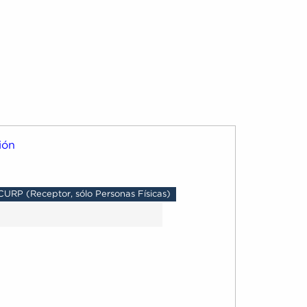
ión
CURP (Receptor, sólo Personas Físicas)