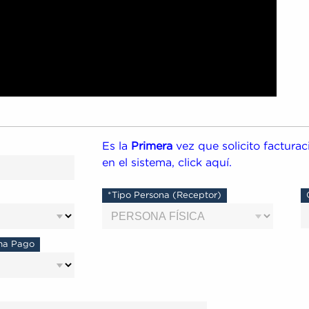
Es la
Primera
vez que solicito facturac
en el sistema, click aquí.
*Tipo Persona (Receptor)
ma Pago